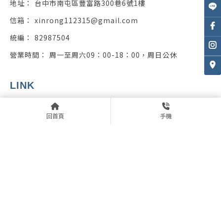
台中市南屯區豐富路300巷6號1樓
xinrong112315@gmail.com
82987504
周一至周六09：00-18：00，周日公休
回首頁
公司介紹
回首頁
手機
營業項目
服務流程
服務成果
最新消息
線上預約
冷氣行
台中冷氣行
南屯區冷氣行
冷氣維修
台中冷氣維修
Designed by
揚京快客
Copyright © 2026
隱私權政策
網站使用條款
..
累積人氣: 57805