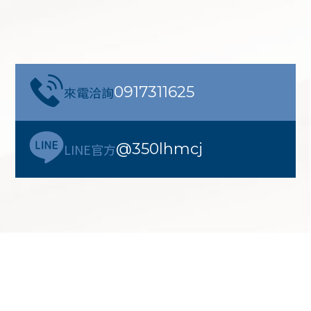
0917311625
來電洽詢
@350lhmcj
LINE官方