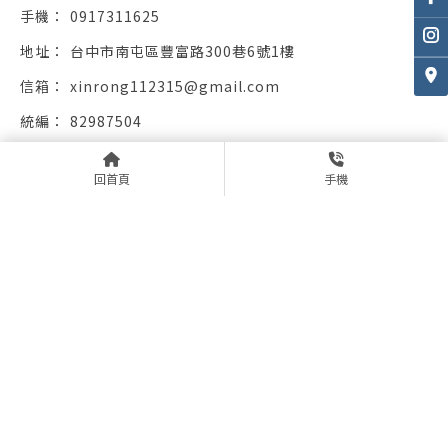
0917311625
台中市南屯區豐富路300巷6號1樓
xinrong112315@gmail.com
82987504
周一至周六09：00-18：00，周日公休
回首頁
手機
回首頁
公司介紹
營業項目
服務流程
服務成果
最新消息
線上預約
冷氣行
台中冷氣行
南屯區冷氣行
冷氣維修
台中冷氣維修
Designed by
揚京快客
Copyright © 2026
隱私權政策
網站使用條款
..
累積人氣: 57603